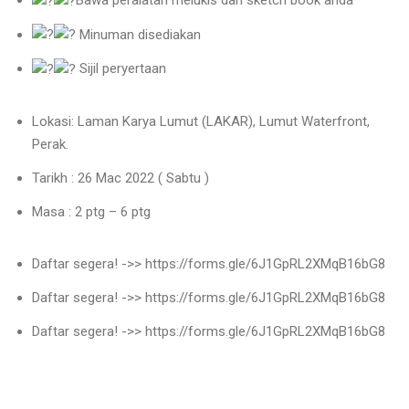
Bawa peralatan melukis dan sketch book anda
Minuman disediakan
Sijil peryertaan
Lokasi: Laman Karya Lumut (LAKAR), Lumut Waterfront,
Perak.
Tarikh : 26 Mac 2022 ( Sabtu )
Masa : 2 ptg – 6 ptg
Daftar segera! ->>
https://forms.gle/6J1GpRL2XMqB16bG8
Daftar segera! ->>
https://forms.gle/6J1GpRL2XMqB16bG8
Daftar segera! ->>
https://forms.gle/6J1GpRL2XMqB16bG8