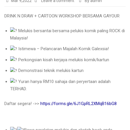
Mar 9,2022
Leave a comment
By admin
DRINK N DRAW + CARTOON WORKSHOP BERSAMA GAYOUR
Melukis bersantai bersama pelukis komik paling ROCK di
Malaysia!
Istimewa – Pelancaran Majalah Komik Galexsia!
Perkongsian kisah kerjaya melukis komik/kartun
Demonstrasi teknik melukis kartun
Yuran hanya RM10 sahaja dan peryertaan adalah
TERHAD.
Daftar segera! ->>
https://forms.gle/6J1GpRL2XMqB16bG8