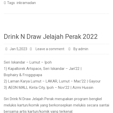
Tags
inkramadan
Drink N Draw Jelajah Perak 2022
Jan 5,2023
Leave a comment
By admin
Seri Iskandar – Lumut – Ipoh
1) Kapallorek Artspace, Seri Iskandar – Jan’22 |
Bophairy & Froggypapa
2) Laman Karya Lumut – LAKAR, Lumut – Mac’22 | Gayour
3) AEON MALL Kinta City, Ipoh – Nov’22 | Azmi Hussin
Siri Drink N Draw Jelajah Perak merupakan program bengkel
melukis kartun/komik yang berkonsepkan melukis secara santai
bersama artis kartun/komik yang terkenal.