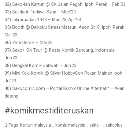
32) Sako-lah Kartun @ SK Jalan Pegoh, Ipoh, Perak – Feb’23
33) Solidariti Turkiye-Syria – Mac’23
34) Inkramadan 1443 – Mac’23-Apr’23
35) Booth @ Daikoku Street Matsuri, Aeon St18, Ipoh, Perak –
Mei’23
36) Zine Dersik – Mei’23
37) Sako+ On Tour @ Pesta Komik Bandung, Indonesia –
Jun’23
38) Bengkel Komik Dakwah – Jun’23
39) Mini Kaki Komik @ Silver HobbyCon Pekan Mainan Ipoh –
Jul’23
40) Sakocomic.com – Portal Komik Online Alternatif – Akan
datang
#komikmestiditeruskan
,
,
,
Tags
kartun malaysia
komik malaysia
sako+
sakoplus