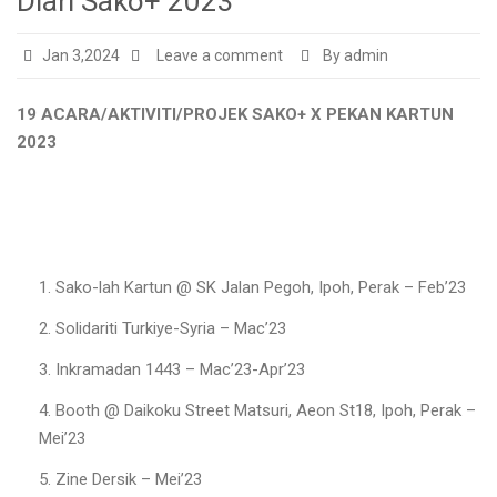
Diari Sako+ 2023
Jan 3,2024
Leave a comment
By admin
19 ACARA/AKTIVITI/PROJEK SAKO+ X PEKAN KARTUN
2023
Sako-lah Kartun @ SK Jalan Pegoh, Ipoh, Perak – Feb’23
Solidariti Turkiye-Syria – Mac’23
Inkramadan 1443 – Mac’23-Apr’23
Booth @ Daikoku Street Matsuri, Aeon St18, Ipoh, Perak –
Mei’23
Zine Dersik – Mei’23