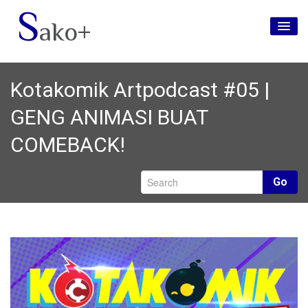
S
ako+
Utama
Kotakomik Artpodcast #05 |
Tentang Kami
GENG ANIMASI BUAT
Jenama
COMEBACK!
Media Sosial
Hubungi Kami
Go