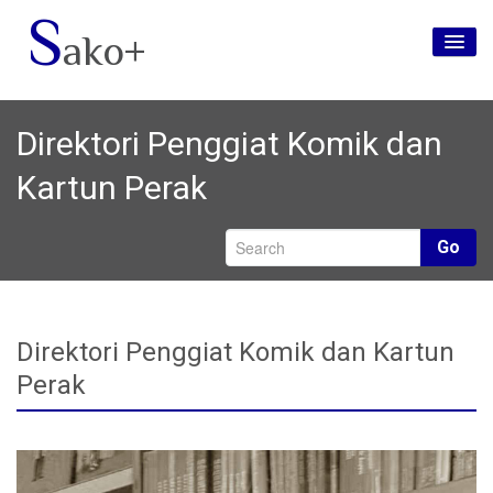
S
ako+
Utama
Direktori Penggiat Komik dan
Tentang Kami
Kartun Perak
Jenama
Media Sosial
Go
Hubungi Kami
Direktori Penggiat Komik dan Kartun
Perak